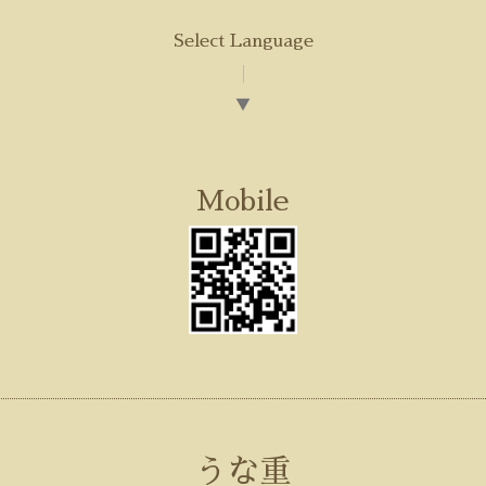
Select Language
▼
Mobile
うな重