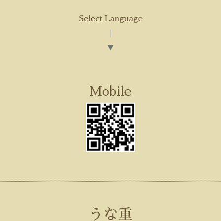
Select Language
▼
Mobile
うな重