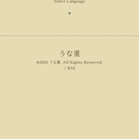
Select Language
▼
うな重
©2026
うな重
. All Rights Reserved.
/
RSS